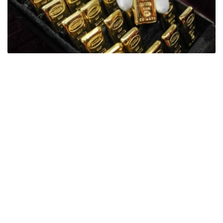
Фото: ӨзА
季度报告显示，哈萨克斯坦国家银行黄金储备增加了15吨。
波兰是2026年第二季度最大的黄金买家。该国在2026年第
二季度增加了51吨黄金储备。
中国购买了33吨黄金，乌兹别克斯坦购买了16吨，哈萨克
斯坦购买了15吨。约旦和捷克共和国的中央银行也分别增加
了6吨黄金储备。
全球各国央行在第二季度共购买了约289吨黄金，比2025年
同期增长了62%。去年同期，黄金购买量约为178吨。
世界黄金协会称，黄金需求的增长受到地缘政治不确定性、
本季度贵金属价格下跌，以及各国寻求国际储备多元化等因