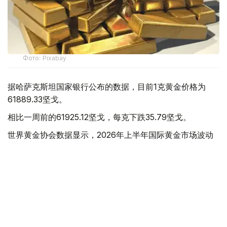
Фото: Pixabay
据哈萨克斯坦国家银行公布的数据，目前1克黄金价格为
61889.33坚戈。
相比一周前的61925.12坚戈，每克下跌35.79坚戈。
世界黄金协会数据显示，2026年上半年国际黄金市场波动
明显。今年1月，国际金价曾12次刷新历史纪录，最高升至
每金衡盎司5405美元；但到6月，金价一度回落至每金衡盎
司4002美元。
世界黄金协会表示，下半年黄金价格走势将主要受到地缘政
治局势、利率变化以及投资者市场情绪等因素影响。
在当前市场环境保持不变的情况下，预计到今年年底，国际