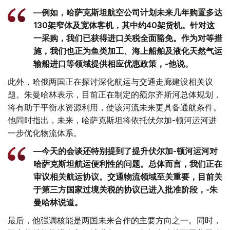
—例如，哈萨克斯坦航空公司计划未来几年购置多达
130架窄体及宽体客机，其中约40架货机。针对这
一采购，我们已获得进口关税全面豁免。作为对等措
施，我们也正为鱼类加工、海上船舶及液化天然气运
输船进口等领域提供相应优惠政策，-他说。
此外，哈俄两国正在探讨深化航运与交通走廊建设相关议
题。朱曼哈林表示，目前正在制定的额尔齐斯河总体规划，
将有助于平衡水资源利用，使该河流未来更具备通航条件。
他同时指出，未来，哈萨克斯坦将依托伏尔加-顿河运河进
一步优化物流体系。
—今天的会谈还特别提到了提升伏尔加-顿河运河对
哈萨克斯坦航运便利性的问题。总体而言，我们正在
审议相关航运协议。交通物流领域至关重要，目前关
于第三方国家过境关税的协议已进入批准阶段，-朱
曼哈林说道。
最后，他强调核能是两国未来合作的主要方向之一。同时，