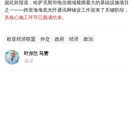
据此前报道，哈萨克斯坦电信领域规模最大的基础设施项目
之一——跨里海海底光纤通讯网铺设工作迎来了关键阶段，
其核心施工环节已圆满结束
。
欧亚经济联盟
外交
政府
经济
政治
叶尔兰 马赞
编译
20:44, 05 8月 2026
跨里海数字走廊建设取得重大突破 海底光缆
铺设最艰难阶段顺利完成
（
哈萨克国际通讯社讯
）据政府官网消息，哈萨克斯坦电信