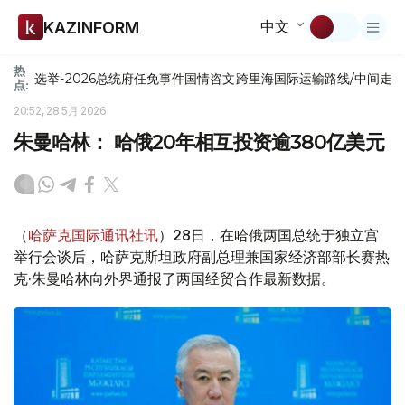
中文
KAZINFORM
热
选举-2026
总统府
任免
事件
国情咨文
跨里海国际运输路线/中间走
点:
20:52, 28 5月 2026
朱曼哈林： 哈俄20年相互投资逾380亿美元
（
哈萨克国际通讯社讯
）28日，在哈俄两国总统于独立宫
举行会谈后，哈萨克斯坦政府副总理兼国家经济部部长赛热
克·朱曼哈林向外界通报了两国经贸合作最新数据。