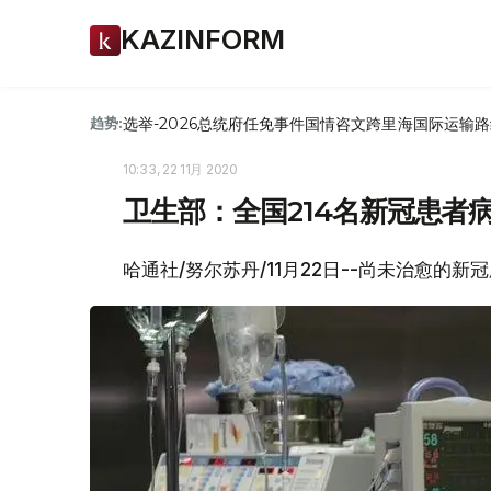
KAZINFORM
选举-2026
总统府
任免
事件
国情咨文
跨里海国际运输路
趋势:
10:33, 22 11月 2020
卫生部：全国214名新冠患者
哈通社/努尔苏丹/11月22日--尚未治愈的新冠