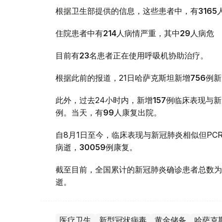
根据卫生部提供的信息，这些患者中，有
3165
住院患者中有
214
人病情严重，其中
29
人病危
目前有
23
名患者正在使用呼吸机协助治疗。
根据此前的报道，21日哈萨克斯坦新增
756
例新
此外，过去24小时内，新增
157
例临床表现与新
例。当天，有
99
人康复出院。
自8月1日至今，临床表现与新冠肺炎相似但PC
病逝，
30059
例康复。
截至目前，全国累计的新冠肺炎确诊患者总数
逝。
医疗卫生
新型冠状病毒
黄金储备
哈萨克