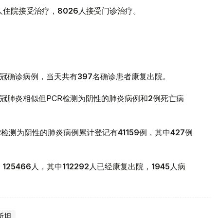
人住院接受治疗，
8026
人接受门诊治疗。
冠确诊病例，当天共有
397
名确诊患者康复出院。
冠肺炎相似但PCR检测为阴性的肺炎病例和
2
例死亡病
R检测为阴性的肺炎病例累计登记有
41159
例，其中
427
例
为
125466
人，其中
112292
人已经康复出院，
1945
人病
斯坦