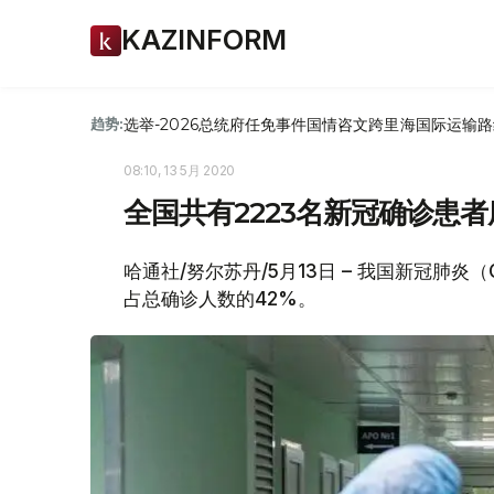
KAZINFORM
选举-2026
总统府
任免
事件
国情咨文
跨里海国际运输路
趋势:
08:10, 13 5月 2020
全国共有2223名新冠确诊患者
哈通社/努尔苏丹/5月13日 – 我国新冠肺炎（
占总确诊人数的42%。