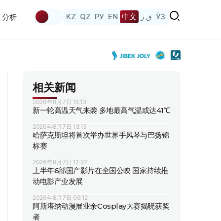
KZ
QZ
РУ
EN
中文
ق ز
ЎЗ
分析
相关新闻
2026年8月7日 15:13
新一轮高温天气来袭 多地最高气温或达41℃
2026年8月7日 13:13
哈萨克斯坦将首次举办世界手风琴与巴扬锦
标赛
2026年8月7日 12:32
上半年6部国产影片在全国公映 国家持续推
动电影产业发展
2026年8月7日 09:12
阿斯塔纳动漫展业余Cosplay大赛揭晓获奖
者