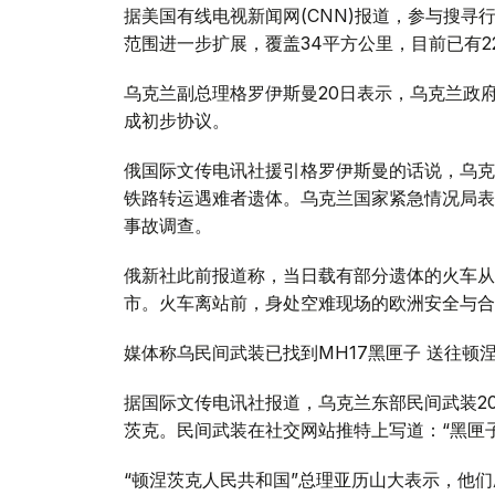
据美国有线电视新闻网(CNN)报道，参与搜寻
范围进一步扩展，覆盖34平方公里，目前已有2
乌克兰副总理格罗伊斯曼20日表示，乌克兰政
成初步协议。
俄国际文传电讯社援引格罗伊斯曼的话说，乌克
铁路转运遇难者遗体。乌克兰国家紧急情况局表
事故调查。
俄新社此前报道称，当日载有部分遗体的火车从
市。火车离站前，身处空难现场的欧洲安全与合
媒体称乌民间武装已找到MH17黑匣子 送往顿
据国际文传电讯社报道，乌克兰东部民间武装2
茨克。民间武装在社交网站推特上写道：“黑匣
“顿涅茨克人民共和国”总理亚历山大表示，他