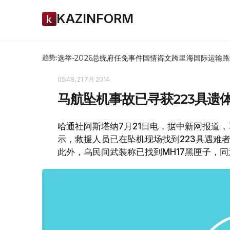
KAZINFORM
选举-2026
总统府
任免
事件
国情咨文
跨里海国际运输路
趋势:
05:48, 21 7月 2014
马航坠机事故已寻获223具遗
哈通社阿斯塔纳7月21日电，据中新网报道，
示，救援人员已在坠机现场找到223具遇难
此外，乌民间武装称已找到MH17黑匣子，