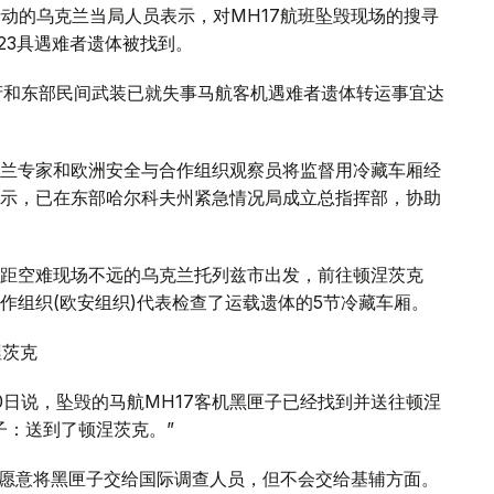
行动的乌克兰当局人员表示，对MH17航班坠毁现场的搜寻
23具遇难者遗体被找到。
府和东部民间武装已就失事马航客机遇难者遗体转运事宜达
兰专家和欧洲安全与合作组织观察员将监督用冷藏车厢经
示，已在东部哈尔科夫州紧急情况局成立总指挥部，协助
距空难现场不远的乌克兰托列兹市出发，前往顿涅茨克
作组织(欧安组织)代表检查了运载遗体的5节冷藏车厢。
涅茨克
0日说，坠毁的马航MH17客机黑匣子已经找到并送往顿涅
子：送到了顿涅茨克。”
们愿意将黑匣子交给国际调查人员，但不会交给基辅方面。