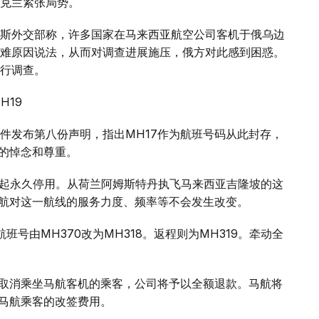
克兰紧张局势。
斯外交部称，许多国家在马来西亚航空公司客机于俄乌边
难原因说法，从而对调查进展施压，俄方对此感到困惑。
行调查。
H19
事件发布第八份声明，指出MH17作为航班号码从此封存，
员的悼念和尊重。
25日起永久停用。从荷兰阿姆斯特丹执飞马来西亚吉隆坡的这
马航对这一航线的服务力度、频率等不会发生改变。
号由MH370改为MH318。返程则为MH319。牵动全
后取消乘坐马航客机的乘客，公司将予以全额退款。马航将
的马航乘客的改签费用。