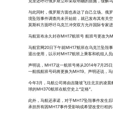
克里还呼吁俄罗斯立即采取明确的措施，缓解乌
与此同时，俄罗斯方面也表达了自己立场。俄罗
境坠毁事件调查尚未开始前，就已发布其有关空
莫斯科方面呼吁乌克兰冲突双方允许国际专家进
马航宣布永久封存MH17航班号 航班号更改为M
马航官网20日下午就MH17航班在乌克兰坠毁
退出使用，以示对MH17航班上乘客和机组人
声明说，MH17这一航班号将从2014年7月
一航线航班号码将更换为MH19。声明还说，
今年3月，马航公司将由吉隆坡飞往北京的凌晨航班
球的MH370航班在航空史上“定格”。
此外，马航还承诺，对于MH17坠毁事件发生
承担所有因MH17事件受影响或希望改变行程