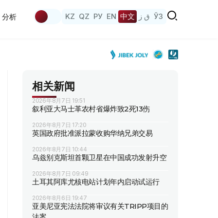
KZ
QZ
РУ
EN
中文
ق ز
ЎЗ
分析
相关新闻
2026年8月7日 19:51
叙利亚大马士革农村省爆炸致2死13伤
2026年8月7日 17:20
英国政府批准派拉蒙收购华纳兄弟交易
2026年8月7日 10:44
乌兹别克斯坦首颗卫星在中国成功发射升空
2026年8月7日 09:49
土耳其阿库尤核电站计划年内启动试运行
2026年8月6日 19:47
亚美尼亚宪法法院将审议有关TRIPP项目的
法案