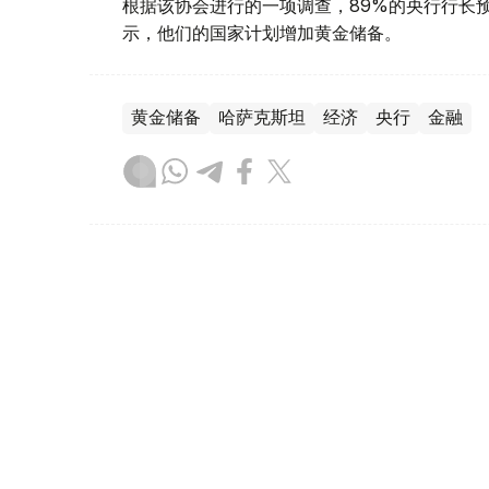
根据该协会进行的一项调查，89%的央行行长
示，他们的国家计划增加黄金储备。
黄金储备
哈萨克斯坦
经济
央行
金融
木合塔尔 哈力木拉
编译
12:31, 30 7月 2026
黄金价格一周小幅回落 国内金价