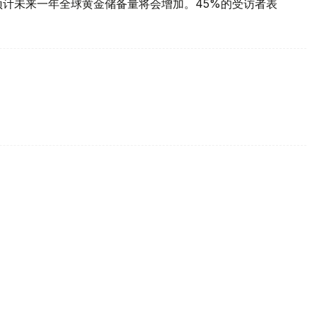
预计未来一年全球黄金储备量将会增加。45%的受访者表
每克报61889坚戈