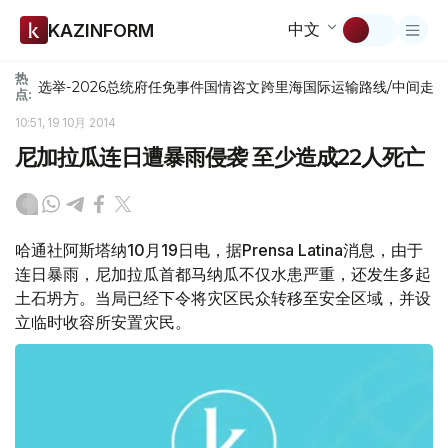
中文
KAZINFORM
热
选举-2026
总统府
任免
事件
国情咨文
跨里海国际运输路线/中间走
点:
10:51, 19 10月 2014
尼加拉瓜连日遭暴雨侵袭 至少造成22人死亡
哈通社阿斯塔纳10月19日电，据Prensa Latina消息，由于
连日暴雨，尼加拉瓜首都马纳瓜不仅水患严重，还发生多起
土石坍方。当局已经下令将灾区民众转移至安全区域，并设
立临时收容所安置灾民。