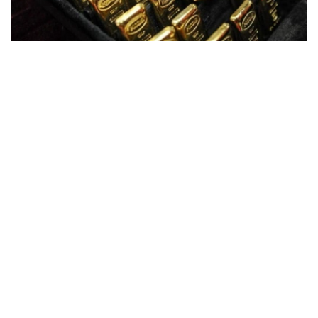
Фото: ӨзА
季度报告显示，哈萨克斯坦国家银行黄金储备增加了15吨。
波兰是2026年第二季度最大的黄金买家。该国在2026年第
二季度增加了51吨黄金储备。
中国购买了33吨黄金，乌兹别克斯坦购买了16吨，哈萨克
斯坦购买了15吨。约旦和捷克共和国的中央银行也分别增加
了6吨黄金储备。
全球各国央行在第二季度共购买了约289吨黄金，比2025年
同期增长了62%。去年同期，黄金购买量约为178吨。
世界黄金协会称，黄金需求的增长受到地缘政治不确定性、
本季度贵金属价格下跌，以及各国寻求国际储备多元化等因
素的影响。