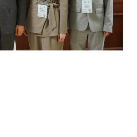
任务创造一切必要条件，保障各观察团顺利开展工作。
会，并回答记者提问。
行。目前，全国登记选民为1260.5788万人，将选举产
选举委员会已完成7个政党候选人名单登记，平均竞争比例接