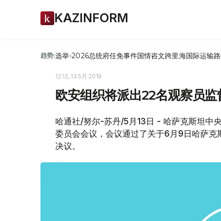
KAZINFORM
选举-2026
总统府
任免
事件
国情咨文
跨里海国际运输路
趋势:
12:12, 13 5月 2019
欧安组织将派出22名观察员监
哈通社/努尔-苏丹/5月13日 - 哈萨克斯
委员会会议，会议通过了关于6月9日哈萨克
决议。