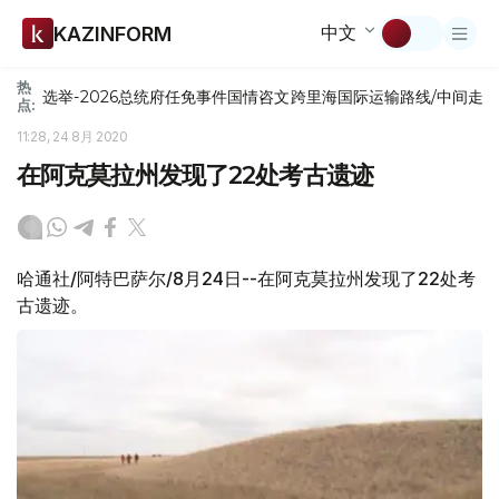
中文
KAZINFORM
热
选举-2026
总统府
任免
事件
国情咨文
跨里海国际运输路线/中间走
点:
11:28, 24 8月 2020
在阿克莫拉州发现了22处考古遗迹
哈通社/阿特巴萨尔/8月24日--在阿克莫拉州发现了22处考
古遗迹。