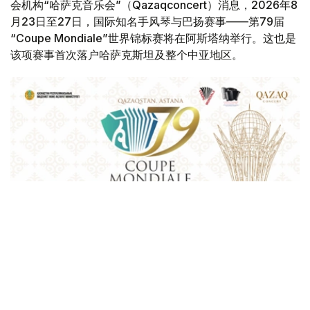
会机构“哈萨克音乐会”（Qazaqconcert）消息，2026年8
月23日至27日，国际知名手风琴与巴扬赛事——第79届
“Coupe Mondiale”世界锦标赛将在阿斯塔纳举行。这也是
该项赛事首次落户哈萨克斯坦及整个中亚地区。
Фото: Қазақконцерт
本届赛事将在哈萨克斯坦文化和信息部支持下，于阿斯塔纳
中央音乐厅举办。赛事期间，第156届国际手风琴联盟