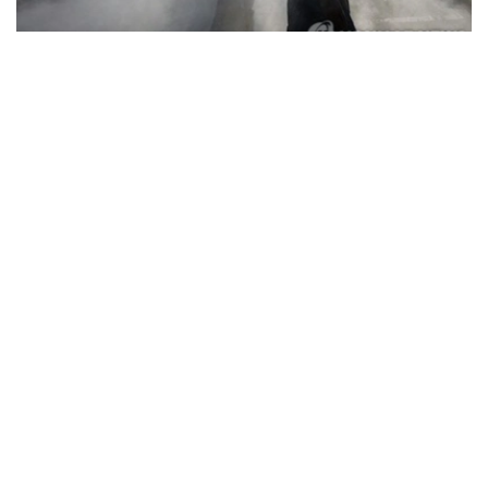
Фото: Yonhap
据韩国疾病管理厅（疾管厅）6日通报，前一日共有208人
因中暑、热衰竭等高温疾病前往急诊就诊，其中1人死亡。
高温疾病患者已连续三天超过200人，高温相关死亡病例也
已连续五天出现。
由此，自疾管厅于5月15日启动高温疾病监测预警体系以
来，截至前一日，全国累计报告高温疾病患者达2665人，
死亡病例增至23例。
今年来报告的高温疾病患者总人数低于去年同期（3330
人）水平，但本月5日报告的单日高温疾病患者人数则为去
年同期（62人）的3.4倍，累计高温相关死亡病例已超过去
年（21例）水平。