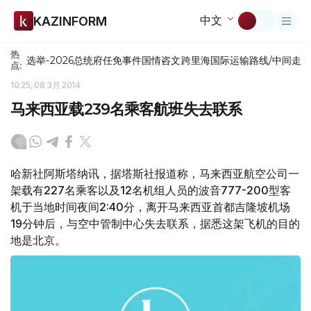
中文
KAZINFORM
热
选举-2026
总统府
任免
事件
国情咨文
跨里海国际运输路线/中间走
点:
10:25, 08 3月 2014
马来西亚载239名乘客航班失去联系
哈新社阿斯塔纳讯，据塔斯社报道称，马来西亚航空公司一
架载有227名乘客以及12名机组人员的波音777-200型客
机于当地时间夜间2:40分，离开马来西亚首都吉隆坡机场
19分钟后，与空中管制中心失去联系，据悉这架飞机的目的
地是北京。