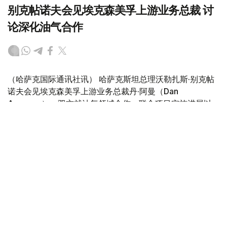
别克帖诺夫会见埃克森美孚上游业务总裁 讨
论深化油气合作
（哈萨克国际通讯社讯） 哈萨克斯坦总理沃勒扎斯·别克帖
诺夫会见埃克森美孚上游业务总裁丹·阿曼（Dan
Ammann），双方就油气领域合作、联合项目实施进展以
及进一步扩大投资合作前景等议题进行了讨论。