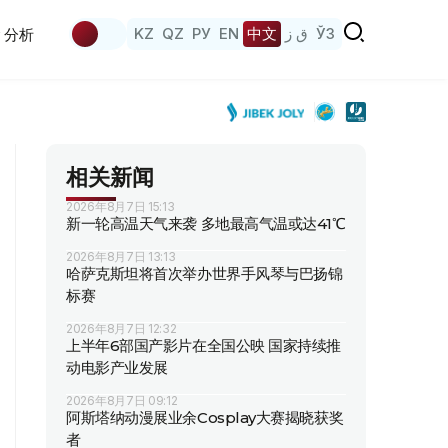
KZ
QZ
РУ
EN
中文
ق ز
ЎЗ
分析
相关新闻
2026年8月7日 15:13
新一轮高温天气来袭 多地最高气温或达41℃
2026年8月7日 13:13
哈萨克斯坦将首次举办世界手风琴与巴扬锦
标赛
2026年8月7日 12:32
上半年6部国产影片在全国公映 国家持续推
动电影产业发展
2026年8月7日 09:12
阿斯塔纳动漫展业余Cosplay大赛揭晓获奖
者