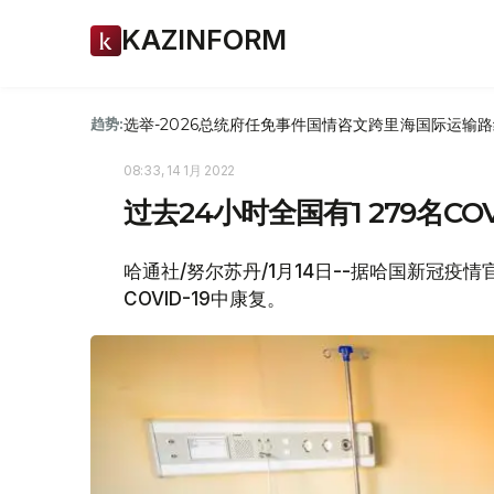
KAZINFORM
选举-2026
总统府
任免
事件
国情咨文
跨里海国际运输路
趋势:
08:33, 14 1月 2022
过去24小时全国有1 279名CO
哈通社/努尔苏丹/1月14日--据哈国新冠疫情
COVID-19中康复。