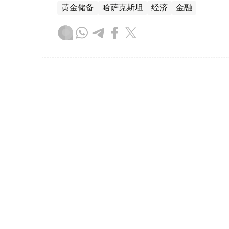
黄金储备
哈萨克斯坦
经济
金融
木合塔尔 哈力木拉
编译
08:31, 31 7月 2026
哈萨克斯坦是全球五大黄金购
（哈萨克国际通讯社讯）根据世界黄金协会（Worl
坦成为2026年第二季度全球央行黄金购买