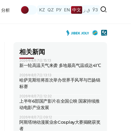
KZ
QZ
РУ
EN
中文
ق ز
ЎЗ
分析
相关新闻
2026年8月7日 15:13
新一轮高温天气来袭 多地最高气温或达41℃
2026年8月7日 13:13
哈萨克斯坦将首次举办世界手风琴与巴扬锦
标赛
2026年8月7日 12:32
上半年6部国产影片在全国公映 国家持续推
动电影产业发展
2026年8月7日 09:12
阿斯塔纳动漫展业余Cosplay大赛揭晓获奖
者