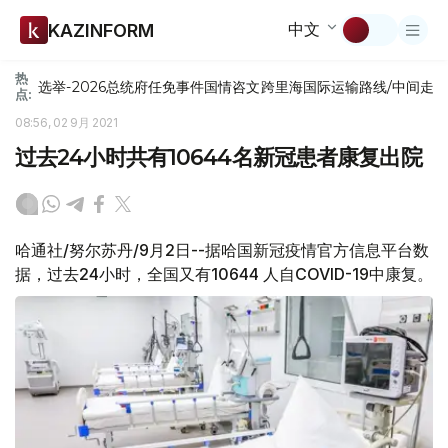
中文
KAZINFORM
热
选举-2026
总统府
任免
事件
国情咨文
跨里海国际运输路线/中间走
点:
08:56, 02 9月 2021
过去24小时共有10644名新冠患者康复出院
哈通社/努尔苏丹/9月2日--据哈国新冠疫情官方信息平台数
据，过去24小时，全国又有10644 人自COVID-19中康复。