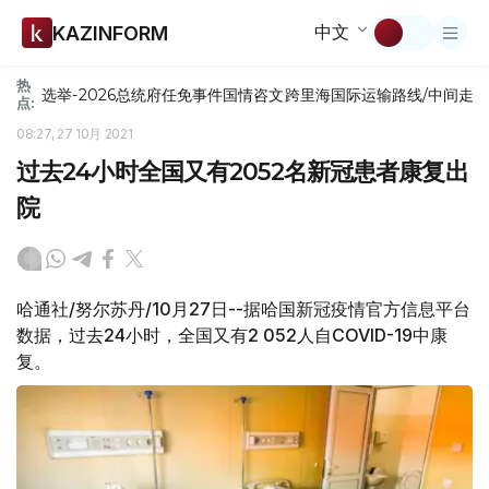
中文
KAZINFORM
热
选举-2026
总统府
任免
事件
国情咨文
跨里海国际运输路线/中间走
点:
08:27, 27 10月 2021
过去24小时全国又有2052名新冠患者康复出
院
哈通社/努尔苏丹/10月27日--据哈国新冠疫情官方信息平台
数据，过去24小时，全国又有2 052人自COVID-19中康
复。