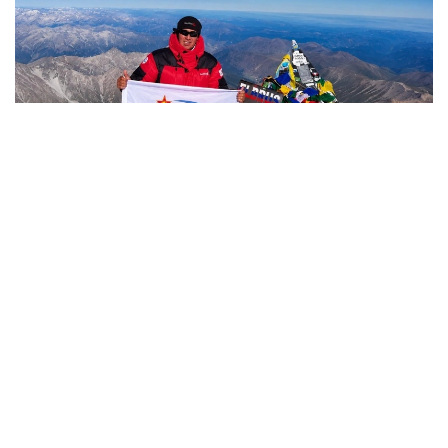
Фото: Министерство обороны РК
哈萨克斯坦
国防部
达娜 努尔巴克提
编译