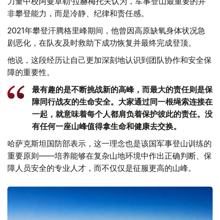
力量中校阿曼卓勒·拉赫梅托夫认为，军事登山最重要的并
非攀登能力，而是冷静、纪律和责任感。
2021年攀登汗腾格里峰期间，他曾因高原缺氧身体状况急
剧恶化，在队友及时救助下成功恢复并最终完成登顶。
他说，这段经历让自己更加深刻地认识到团队协作和安全保
障的重要性。
最有趣的是不断挑战新的高峰，而最大的责任则是保
障同行战友的生命安全。大家通过同一根绳索连接在
一起，就意味着每个人都肩负着保护彼此的责任。没
有任何一座山峰值得拿生命和健康去交换。
哈萨克斯坦国防部表示，这一理念也是该国军事登山训练的
重要原则——培养能够在复杂山地环境中作出正确判断、保
障人员安全的专业人才，而不仅仅是征服更高的山峰。