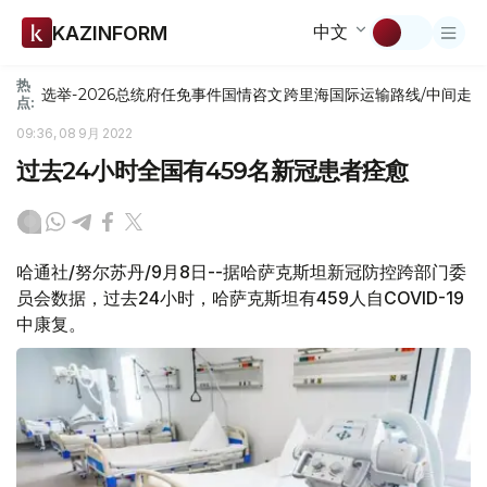
中文
KAZINFORM
热
选举-2026
总统府
任免
事件
国情咨文
跨里海国际运输路线/中间走
点:
09:36, 08 9月 2022
过去24小时全国有459名新冠患者痊愈
哈通社/努尔苏丹/9月8日--据哈萨克斯坦新冠防控跨部门委
员会数据，过去24小时，哈萨克斯坦有459人自COVID-19
中康复。