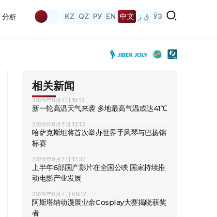
KZ
QZ
РУ
EN
中文
ق ز
ЎЗ
分析
相关新闻
2026年8月7日 15:13
新一轮高温天气来袭 多地最高气温或达41℃
2026年8月7日 13:13
哈萨克斯坦将首次举办世界手风琴与巴扬锦
标赛
2026年8月7日 12:32
上半年6部国产影片在全国公映 国家持续推
动电影产业发展
2026年8月7日 09:12
阿斯塔纳动漫展业余Cosplay大赛揭晓获奖
者