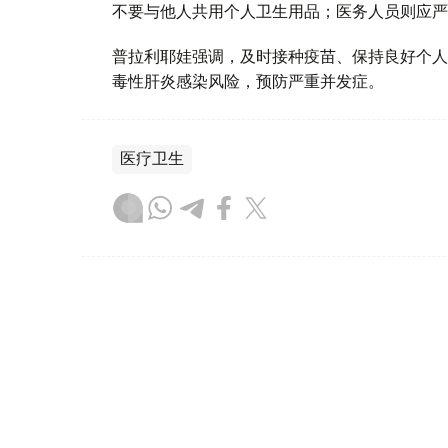
不要与他人共用个人卫生用品；医务人员则应严
普拉利耶娃强调，及时接种疫苗、保持良好个人
毒性肝炎感染风险，预防严重并发症。
医疗卫生
达娜 努尔巴克提
编译
22:24, 05 8月 2026
巴甫洛达尔州迎来近两年来首