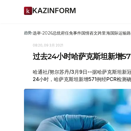
KAZINFORM
选举-2026
总统府
任免
事件
国情咨文
跨里海国际运输路
趋势:
08:20, 09 3月 2021
过去24小时哈萨克斯坦新增571例
哈通社/努尔苏丹/3月9日--据哈萨克斯坦新冠疫情
24小时，哈萨克斯坦新增571例经PCR检测确诊