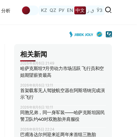
KZ
QZ
РУ
EN
中文
ق ز
ЎЗ
分析
相关新闻
2026年8月6日 21:49
哈萨克斯坦7月劳动力市场活跃 飞行员和空
姐期望薪资最高
2026年8月6日 13:11
首架载客无人驾驶航空器在阿斯塔纳完成演
示飞行
2026年8月6日 10:11
同胞兄弟，同一身军装——哈萨克斯坦国民
警卫队约40对双胞胎并肩服役
2026年8月5日 22:24
巴甫洛达尔州迎来近两年来首组三胞胎