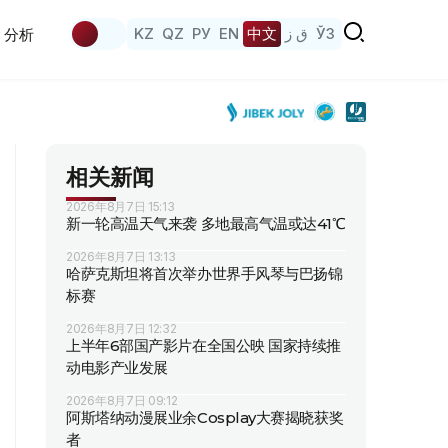
KZ
QZ
РУ
EN
中文
ق ز
ЎЗ
分析
相关新闻
2026年8月7日 15:13
新一轮高温天气来袭 多地最高气温或达41℃
2026年8月7日 13:13
哈萨克斯坦将首次举办世界手风琴与巴扬锦
标赛
2026年8月7日 12:32
上半年6部国产影片在全国公映 国家持续推
动电影产业发展
2026年8月7日 09:12
阿斯塔纳动漫展业余Cosplay大赛揭晓获奖
者