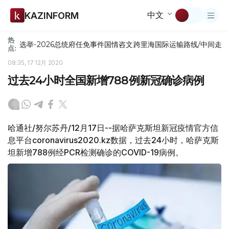
中文
KAZINFORM
热
选举-2026
总统府
任免
事件
国情咨文
跨里海国际运输路线/中间走
点:
08:35, 17 12月 2020
过去24小时全国新增788例新冠确诊病例
哈通社/努尔苏丹/12月17日--据哈萨克斯坦新冠疫情官方信
息平台coronavirus2020.kz数据，过去24小时，哈萨克斯
坦新增788例经PCR检测确诊的COVID-19病例。