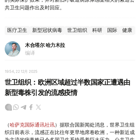
共卫生问题作出及时回应。
医疗卫生
新型冠状病毒
世卫组织
科研
国际
健康
木合塔尔 哈力木拉
编译
19:54, 22 12月 2025
世卫组织：欧洲区域超过半数国家正遭遇由
新型毒株引发的流感疫情
（
哈萨克国际通讯社讯
）据联合国新闻处消息，世界卫生组
织日前表示，流感正在比往年更早地席卷欧洲，一种新近成
为主流的病毒株已令多国卫生系统受着巨大压力。公共卫生