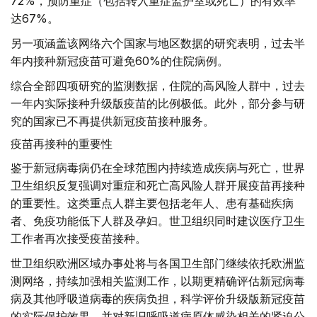
72%，预防重症（包括转入重症监护室或死亡）的有效率
达67%。
另一项涵盖该网络六个国家与地区数据的研究表明，过去半
年内接种新冠疫苗可避免60%的住院病例。
综合全部四项研究的监测数据，住院的高风险人群中，过去
一年内实际接种升级版疫苗的比例极低。此外，部分参与研
究的国家已不再提供新冠疫苗接种服务。
疫苗再接种的重要性
鉴于新冠病毒病仍在全球范围内持续造成疾病与死亡，世界
卫生组织反复强调对重症和死亡高风险人群开展疫苗再接种
的重要性。这类重点人群主要包括老年人、患有基础疾病
者、免疫功能低下人群及孕妇。世卫组织同时建议医疗卫生
工作者再次接受疫苗接种。
世卫组织欧洲区域办事处将与各国卫生部门继续依托欧洲监
测网络，持续加强相关监测工作，以期更精确评估新冠病毒
病及其他呼吸道病毒的疾病负担，科学评价升级版新冠疫苗
的实际保护效果，并对新旧呼吸道病原体感染相关的紧迫公