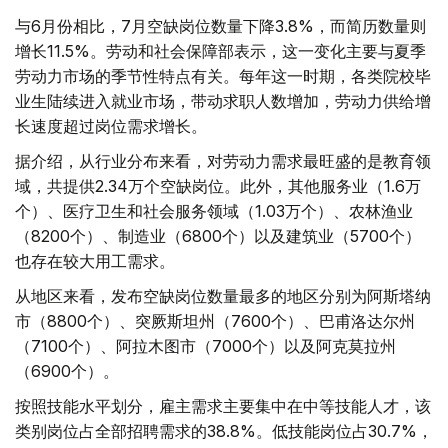
与6月份相比，7月空缺岗位数量下降3.8%，而简历数量则
增长11.5%。劳动和社会保障部表示，这一变化主要与夏季
劳动力市场的季节性特点有关。每年这一时期，各类院校毕
业生陆续进入就业市场，带动求职人数增加，劳动力供给增
长速度超过岗位需求增长。
据介绍，从行业分布来看，对劳动力需求最旺盛的是教育领
域，共提供2.34万个空缺岗位。此外，其他服务业（1.6万
个）、医疗卫生和社会服务领域（1.03万个）、农林渔业
（8200个）、制造业（6800个）以及建筑业（5700个）
也存在较大用工需求。
从地区来看，发布空缺岗位数量最多的地区分别为阿斯塔纳
市（8800个）、突厥斯坦州（7600个）、巴甫洛达尔州
（7100个）、阿拉木图市（7000个）以及阿克莫拉州
（6900个）。
按照技能水平划分，雇主需求主要集中在中等技能人才，该
类别岗位占全部招聘需求的38.8%。低技能岗位占30.7%，