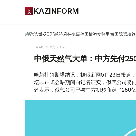
KAZINFORM
选举-2026
总统府
任免
事件
国情咨文
跨里海国际运输路
趋势:
14:46, 23 5月 2014
中俄天然气大单：中方先付25
哈新社阿斯塔纳讯，据俄新网5月23日报道
坛非正式会晤期间向记者证实，俄气公司将向
还表示，俄气公司已与中方初步商定了250