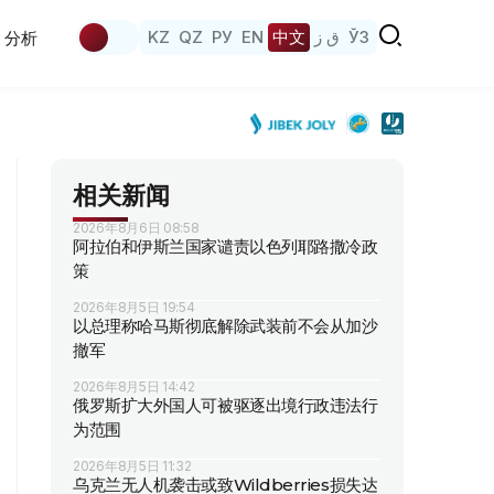
KZ
QZ
РУ
EN
中文
ق ز
ЎЗ
分析
相关新闻
2026年8月6日 08:58
阿拉伯和伊斯兰国家谴责以色列耶路撒冷政
策
2026年8月5日 19:54
以总理称哈马斯彻底解除武装前不会从加沙
撤军
2026年8月5日 14:42
俄罗斯扩大外国人可被驱逐出境行政违法行
为范围
2026年8月5日 11:32
乌克兰无人机袭击或致Wildberries损失达