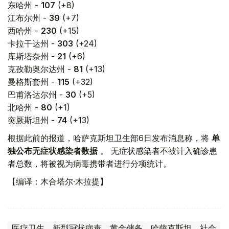
东哈州 -
107
(+8)
江布尔州 -
39
(+7)
西哈州 -
230
(+15)
卡拉干达州 -
303
(+24)
库斯塔奈州 -
21
(+6)
克孜勒奥尔达州 -
81
(+13)
曼格斯套州 -
115
(+32)
巴甫洛达尔州 -
30
(+5)
北哈州 -
80
(+1)
突厥斯坦州 -
74
(+13)
根据此前的报道，哈萨克斯坦卫生部6日发布消息称，将
单
独公布无症状感染者数据
。 无症状感染者不被计入确诊患
者总数，将被视为病毒携带者进行分项统计。
【编译：木合塔尔·木拉提】
医疗卫生
新型冠状病毒
黄金储备
哈萨克斯坦
社会