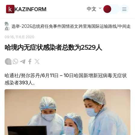
中文
KAZINFORM
热
选举-2026
总统府
任免
事件
国情咨文
跨里海国际运输路线/中间走
点:
09:16, 11 6月 2020
哈境内无症状感染者总数为2529人
哈通社/努尔苏丹/6月11日 – 10日哈国新增新冠病毒无症状
感染者393人。