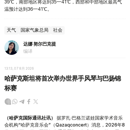
39℃，南部地区将达到35—41℃，西部和中部地区最高气
温预计达到36—41℃。
天气
国家气象总局
社会
达娜 努尔巴克提
编译
13:13, 07 8月 2026
哈萨克斯坦将首次举办世界手风琴与巴扬锦
标赛
（哈萨克国际通讯社讯）
据罗扎·巴格兰诺娃国家学术音乐
会机构“哈萨克音乐会”（Qazaqconcert）消息，2026年8