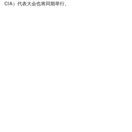
CIA）代表大会也将同期举行。
“Coupe Mondiale”创办于1938年，是全球历史最悠久、最
具影响力的手风琴与巴扬国际赛事之一，长期以来汇聚来自
世界各地的优秀演奏家，为国际专业音乐交流的重要平台。
本届赛事将吸引来自多个国家的音乐家和文化界人士参与。
组委会介绍，评委来自21个国家，参赛选手来自16个国家和
地区，包括澳大利亚、美国、德国、意大利、法国、中国、
韩国、英国、土耳其、哈萨克斯坦等。
主办方表示，哈萨克斯坦获得举办这一国际赛事的资格，体
现了国际社会对该国文化实力的认可，也将进一步巩固阿斯
塔纳作为国际文化交流中心的地位，提升哈萨克斯坦在世界
文化舞台上的影响力。
赛事期间，国际手风琴联盟主席米尔科·帕塔里尼（Mirco
Patarini）、副主席李聪（Li Cong）和佐里察·卡拉库托夫
斯卡（Zorica Karakutovska）、秘书长金莫·马蒂拉
（Kimmo Mattila）、总经理哈利·琼斯（Harley