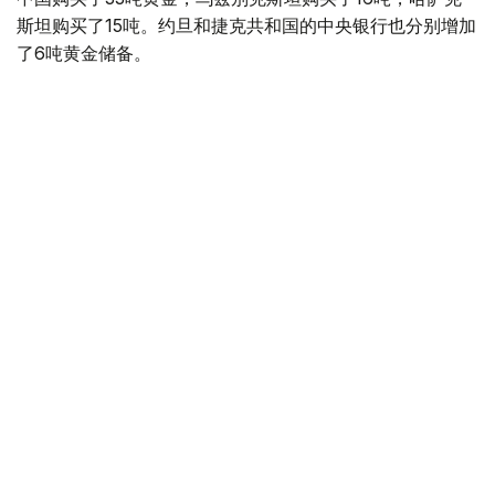
斯坦购买了15吨。约旦和捷克共和国的中央银行也分别增加
了6吨黄金储备。
全球各国央行在第二季度共购买了约289吨黄金，比2025年
同期增长了62%。去年同期，黄金购买量约为178吨。
世界黄金协会称，黄金需求的增长受到地缘政治不确定性、
本季度贵金属价格下跌，以及各国寻求国际储备多元化等因
素的影响。
根据该协会进行的一项调查，89%的央行行长预计未来一
年全球黄金储备量将会增加。45%的受访者表示，他们的
国家计划增加黄金储备。
黄金储备
哈萨克斯坦
经济
央行
金融
木合塔尔 哈力木拉
编译