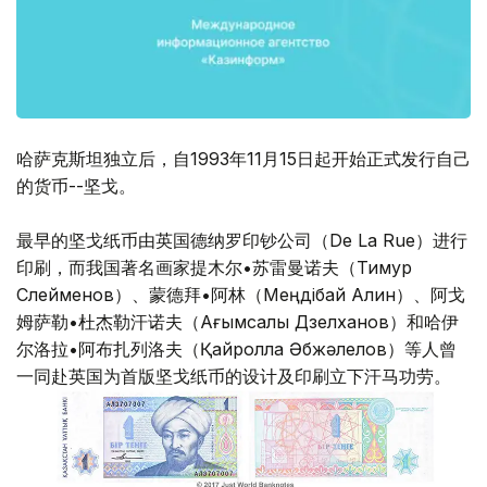
哈萨克斯坦独立后，自1993年11月15日起开始正式发行自己
的货币--坚戈。
最早的坚戈纸币由英国德纳罗印钞公司（De La Rue）进行
印刷，而我国著名画家提木尔•苏雷曼诺夫（Тимур
Сүлейменов）、蒙德拜•阿林（Меңдібай Алин）、阿戈
姆萨勒•杜杰勒汗诺夫（Ағымсалы Дүзелханов）和哈伊
尔洛拉•阿布扎列洛夫（Қайролла Әбжәлелов）等人曾
一同赴英国为首版坚戈纸币的设计及印刷立下汗马功劳。