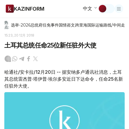
中文
KAZINFORM
热
选举-2026
总统府
任免
事件
国情咨文
跨里海国际运输路线/中间走
点:
15:23, 20 12月 2018
土耳其总统任命25位新任驻外大使
哈通社/安卡拉/12月20日 -- 据安纳多卢通讯社消息，土耳
其总统雷杰普·塔伊普·埃尔多安近日下达命令，任命25名新
任驻外大使。