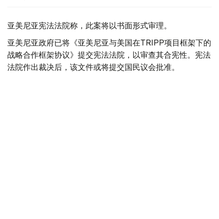
亚美尼亚宪法法院称，此案将以书面形式审理。
亚美尼亚政府已将《亚美尼亚与美国在TRIPP项目框架下的
战略合作框架协议》提交宪法法院，以审查其合宪性。宪法
法院作出裁决后，该文件或将提交国民议会批准。
据悉，美国已为TRIPP项目的筹备阶段投资1.4亿美元。
美国
国际
亚美尼亚
木合塔尔 哈力木拉
编译
16:10, 06 8月 2026
韩国罕见高温天气致23人死亡