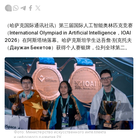
（哈萨克国际通讯社讯）第三届国际人工智能奥林匹克竞赛
（International Olympiad in Artificial Intelligence，IOAI
2026）在阿斯塔纳落幕。哈萨克斯坦学生达吾詹·别克托夫
（Даужан Бекетов）获得个人赛银牌，位列全球第二。
Фото: Министерство искусственного интеллекта
и цифрового развития РК