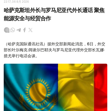
22:17, 06 8月 2026
哈萨克斯坦外长与罗马尼亚代外长通话 聚焦
能源安全与经贸合作
（哈萨克国际通讯社讯）据外交部新闻处消息，6日，外交
部长叶尔梅克·阔谢尔巴耶夫与罗马尼亚代理外交部长瓦娜·
措尤举行电话会谈。