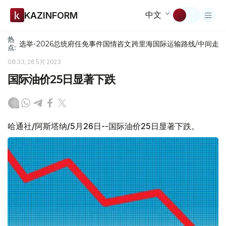
中文
KAZINFORM
热
选举-2026
总统府
任免
事件
国情咨文
跨里海国际运输路线/中间走
点:
08:33, 26 5月 2023
国际油价25日显著下跌
哈通社/阿斯塔纳/5月26日--国际油价25日显著下跌。