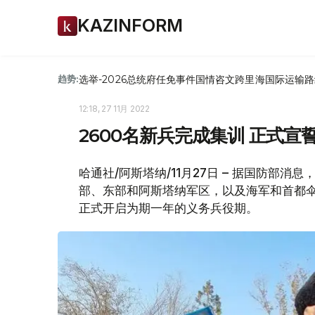
KAZINFORM
选举-2026
总统府
任免
事件
国情咨文
跨里海国际运输路
趋势:
12:18, 27 11月 2022
2600名新兵完成集训 正式宣
哈通社/阿斯塔纳/11月27日 – 据国防部
部、东部和阿斯塔纳军区，以及海军和首都伞
正式开启为期一年的义务兵役期。