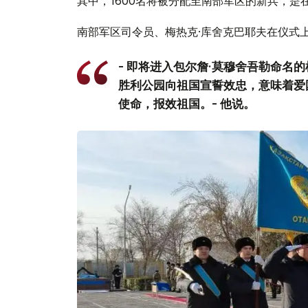
其中，1600名将被分配至南部军区的新兵，
南部军区司令员、梅热克·库舍克巴耶夫在仪式
- 即将进入包尔詹·莫穆舍吾勒命名
胜利公园向祖国宣誓效忠，意味着爱
使命，报效祖国。- 他说。