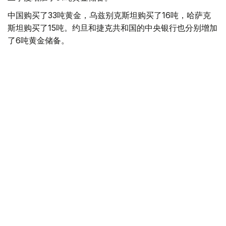
中国购买了33吨黄金，乌兹别克斯坦购买了16吨，哈萨克
斯坦购买了15吨。约旦和捷克共和国的中央银行也分别增加
了6吨黄金储备。
全球各国央行在第二季度共购买了约289吨黄金，比2025年
同期增长了62%。去年同期，黄金购买量约为178吨。
世界黄金协会称，黄金需求的增长受到地缘政治不确定性、
本季度贵金属价格下跌，以及各国寻求国际储备多元化等因
素的影响。
根据该协会进行的一项调查，89%的央行行长预计未来一
年全球黄金储备量将会增加。45%的受访者表示，他们的
国家计划增加黄金储备。
黄金储备
哈萨克斯坦
经济
央行
金融
木合塔尔 哈力木拉