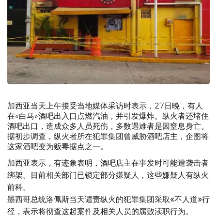
加西亚当天上午接受当地媒体采访时表示，27日晚，有人
在«白马»酒吧出入口点燃汽油，并引发爆炸。纵火者还堵住
酒吧出口，造成众多人员死伤，多数遇难者是因窒息身亡。
据初步调查，纵火者所在犯罪集团曾威胁酒吧店主，企图将
这家酒吧变为贩毒据点之一。
加西亚表示，有迹象表明，酒吧店主在事发时可能遭袭击者
绑架。目前相关部门已锁定部分嫌疑人，这些嫌疑人有纵火
前科。
墨西哥总统洛佩斯当天谴责纵火的犯罪集团采取«不人道»行
径，表示将彻查这起案件及相关人员的腐败渎职行为。