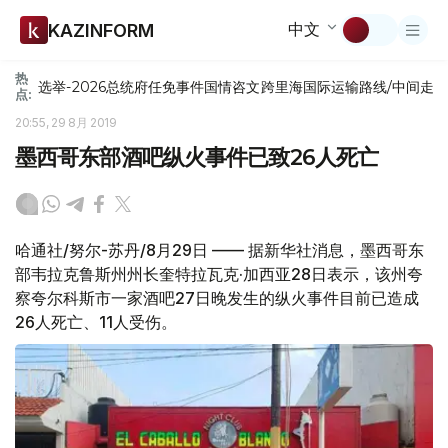
中文
KAZINFORM
热
选举-2026
总统府
任免
事件
国情咨文
跨里海国际运输路线/中间走
点:
20:55, 29 8月 2019
墨西哥东部酒吧纵火事件已致26人死亡
哈通社/努尔-苏丹/8月29日 —— 据新华社消息，墨西哥东
部韦拉克鲁斯州州长奎特拉瓦克·加西亚28日表示，该州夸
察夸尔科斯市一家酒吧27日晚发生的纵火事件目前已造成
26人死亡、11人受伤。