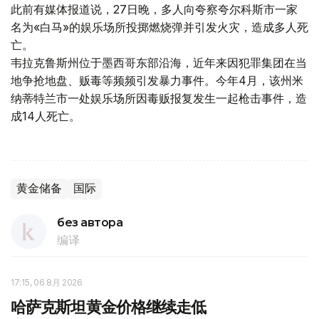
此前有媒体报道说，27日晚，多人向夸察夸尔科斯市一家
名为«白马»的娱乐场所投掷燃烧弹并引发火灾，造成多人死
亡。
韦拉克鲁斯州位于墨西哥东部沿海，近年来因犯罪集团在当
地争抢地盘、贩毒等频频引发暴力事件。今年4月，该州米
纳蒂特兰市一处娱乐场所因毒贩报复发生一起枪击事件，造
成14人死亡。
黄金储备
国际
без автора
编译
17:15, 06 8月 2026
哈萨克斯坦黄金价格继续走低