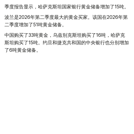
季度报告显示，哈萨克斯坦国家银行黄金储备增加了15吨。
波兰是2026年第二季度最大的黄金买家。该国在2026年第
二季度增加了51吨黄金储备。
中国购买了33吨黄金，乌兹别克斯坦购买了16吨，哈萨克
斯坦购买了15吨。约旦和捷克共和国的中央银行也分别增加
了6吨黄金储备。
全球各国央行在第二季度共购买了约289吨黄金，比2025年
同期增长了62%。去年同期，黄金购买量约为178吨。
世界黄金协会称，黄金需求的增长受到地缘政治不确定性、
本季度贵金属价格下跌，以及各国寻求国际储备多元化等因
素的影响。
根据该协会进行的一项调查，89%的央行行长预计未来一
年全球黄金储备量将会增加。45%的受访者表示，他们的
国家计划增加黄金储备。