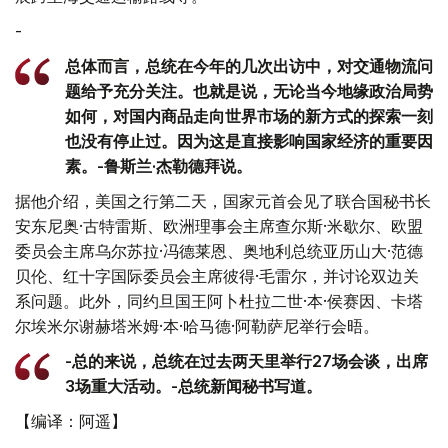
-
总体而言，总统在今年的几次出访中，对交通物流问
题给予充分关注。也就是说，无论当今地缘政治局势
如何，对国内商品走向世界市场的新方式的探索一刻
也没有停止过。因为这是直接影响国家经济的重要因
素。-鲁斯兰·杰勒德拜说。
据他介绍，美国之行第二天，国家元首会见了联合国秘书长
安东尼奥·古特雷斯、欧洲理事会主席查尔斯·米歇尔、欧盟
委员会主席乌尔苏拉·冯德莱恩、奥地利总统亚历山大·范德
贝伦、红十字国际委员会主席彼得·毛雷尔，并讨论双边关
系问题。此外，同约旦国王阿卜杜拉二世·本·侯赛因、卡塔
尔埃米尔谢赫塔米姆·本·哈马德·阿勒萨尼举行会晤。
-总的来说，总统在过去两天里举行27场会谈，出席
3场重大活动。-总统新闻秘书写道。
【编译：阿遥】