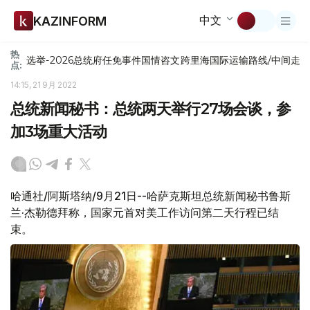
中文
KAZINFORM
热
选举-2026
总统府
任免
事件
国情咨文
跨里海国际运输路线/中间走
点:
14:15, 21 9月 2022
总统新闻秘书：总统两天举行27场会谈，参
加3场重大活动
哈通社/阿斯塔纳/9月21日--哈萨克斯坦总统新闻秘书鲁斯
兰·杰勒德拜称，国家元首对美工作访问第二天行程已结
束。