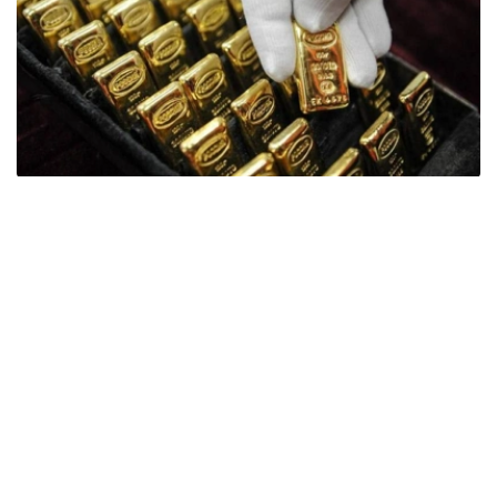
Фото: ӨзА
季度报告显示，哈萨克斯坦国家银行黄金储备增加了15吨。
波兰是2026年第二季度最大的黄金买家。该国在2026年第
二季度增加了51吨黄金储备。
中国购买了33吨黄金，乌兹别克斯坦购买了16吨，哈萨克
斯坦购买了15吨。约旦和捷克共和国的中央银行也分别增加
了6吨黄金储备。
全球各国央行在第二季度共购买了约289吨黄金，比2025年
同期增长了62%。去年同期，黄金购买量约为178吨。