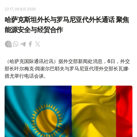
22:17, 06 8月 2026
哈萨克斯坦外长与罗马尼亚代外长通话 聚焦
能源安全与经贸合作
（哈萨克国际通讯社讯）据外交部新闻处消息，6日，外交
部长叶尔梅克·阔谢尔巴耶夫与罗马尼亚代理外交部长瓦娜·
措尤举行电话会谈。