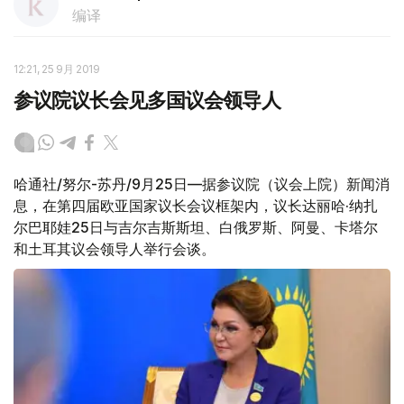
编译
12:21, 25 9月 2019
参议院议长会见多国议会领导人
哈通社/努尔-苏丹/9月25日—据参议院（议会上院）新闻消
息，在第四届欧亚国家议长会议框架内，议长达丽哈·纳扎
尔巴耶娃25日与吉尔吉斯斯坦、白俄罗斯、阿曼、卡塔尔
和土耳其议会领导人举行会谈。