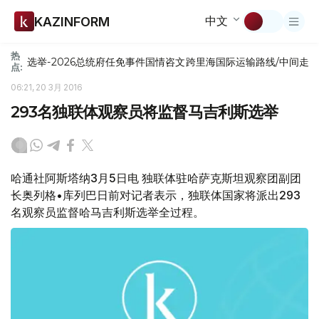
中文
KAZINFORM
热
选举-2026
总统府
任免
事件
国情咨文
跨里海国际运输路线/中间走
点:
06:21, 20 3月 2016
293名独联体观察员将监督马吉利斯选举
哈通社阿斯塔纳3月5日电 独联体驻哈萨克斯坦观察团副团
长奥列格•库列巴日前对记者表示，独联体国家将派出293
名观察员监督哈马吉利斯选举全过程。