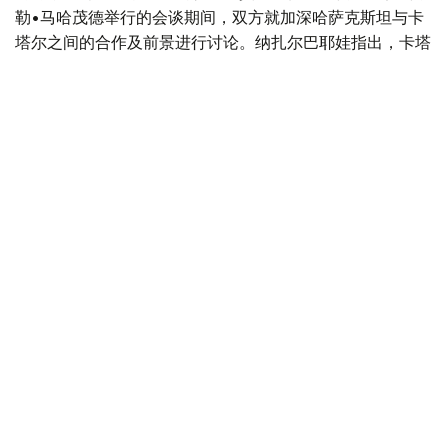
勒•马哈茂德举行的会谈期间，双方就加深哈萨克斯坦与卡
塔尔之间的合作及前景进行讨论。纳扎尔巴耶娃指出，卡塔
尔是哈萨克斯坦在中东地区最重要的合作伙伴之一，同时感
谢卡方对哈萨克斯坦提出的国际倡议的支持。
此外，参议院议长会见了土耳其大国民议会议长穆斯塔法•
森托普。会谈期间，双方强调了两国建立战略伙伴关系满10