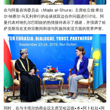
在与阿曼咨询委员会（Majlis al-Shura）主席哈立德·希拉
尔·纳赛尔·马瓦利举行的会谈就双边合作问题进行讨论。阿
曼代表对纳扎尔巴耶娃的热情接待表示了感谢，并强调了哈
萨克斯坦在支持宗教间和谐与民族间友谊方面的世界声誉。
同时，在与卡塔尔协商会议主席艾哈迈德•本•阿卜杜拉•阿