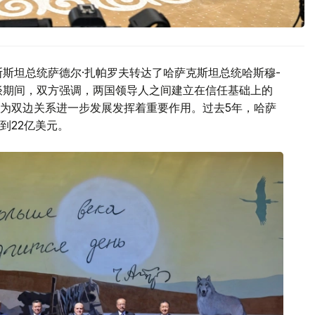
斯斯坦总统萨德尔·扎帕罗夫转达了哈萨克斯坦总统哈斯穆-
谈期间，双方强调，两国领导人之间建立在信任基础上的
为双边关系进一步发展发挥着重要作用。过去5年，哈萨
到22亿美元。