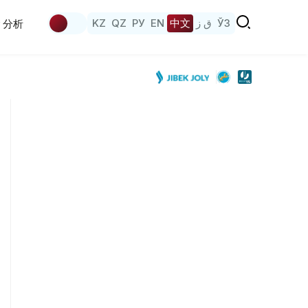
KZ
QZ
РУ
EN
中文
ق ز
ЎЗ
分析