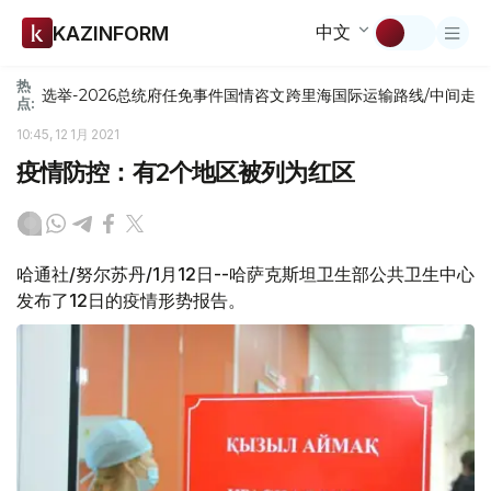
中文
KAZINFORM
热
选举-2026
总统府
任免
事件
国情咨文
跨里海国际运输路线/中间走
点:
10:45, 12 1月 2021
疫情防控：有2个地区被列为红区
哈通社/努尔苏丹/1月12日--哈萨克斯坦卫生部公共卫生中心
发布了12日的疫情形势报告。