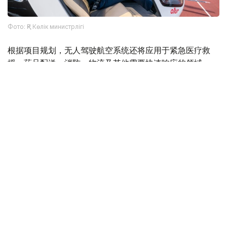
Фото: ҚР Көлік министрлігі
根据项目规划，无人驾驶航空系统还将应用于紧急医疗救
援、药品配送、消防、物流及其他需要快速响应的领域。
Фото: Министерство транспорта РК