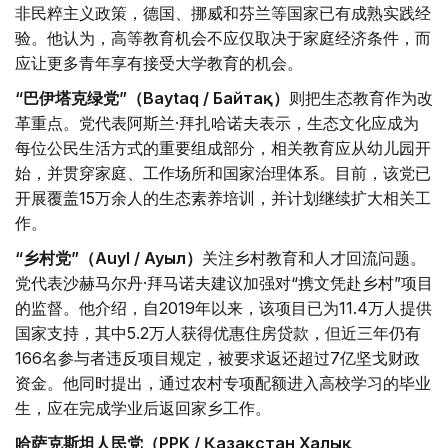
非民粹主义政策，德国、挪威和芬兰等国家已有成熟实践经
验。他认为，高等教育机会不应仅取决于家庭经济条件，而
应让更多青年享有接受大学教育的机会。
“巴伊塔克绿党”（Baytaq / Байтақ）
则把生态教育作为改
革重点。党代表阿斯兰·拜扎哈诺夫表示，生态文化应成为
每位公民生活方式的重要组成部分，相关教育应从幼儿园开
始，并贯穿家庭、工作场所和国家治理体系。目前，该党已
开展覆盖15万余人的生态素养培训，并计划继续扩大相关工
作。
“乡村党”（Auyl / Ауыл）
关注乡村教育和人才回流问题。
党代表沙赫马尔丹·拜马诺夫建议加强对“携文凭赴乡村”项目
的监督。他介绍，自2019年以来，该项目已为11.4万人提供
国家支持，其中5.2万人获得优惠住房贷款，但近三年仍有
166名参与者违反项目规定，被要求返还超过7亿坚戈财政
资金。他同时提出，通过农村专项配额进入高校学习的毕业
生，应在完成学业后返回家乡工作。
哈萨克斯坦人民党（PPK / Қазақстан Халық