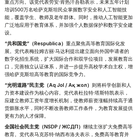
重点方向。该党代表劳安·肯热汗吾勒表示，未来五年计划
培训500万名哈萨克斯坦民众掌握数字安全和人工智能技
能，覆盖学生、教师及老年群体。同时，推动人工智能更加
广泛地应用于教育体系，并加强个人数据保护和数字安全建
设。
“共和国党”（Respublica）
重点聚焦高等教育国际化发
展。党代表梅拉姆古丽·马达利提出建立面向外国申请者的
数字化招生系统，扩大国际合作和双学位项目，发展教育出
口，完善独立认证体系，并进一步提升高校学术自主权，增
强哈萨克斯坦高等教育的国际竞争力。
“光明道路”民主党（Aq Jol / Ақ жол）
则将科学创新和人
力资本建设作为核心内容。党代表杜拉特·塔斯特凯表示，
应建立教师工资年度增长机制，使教师薪资涨幅持续高于通
货膨胀水平，同时不断改善教师工作条件，为教育发展提供
更有力的人才保障。
全国社会民主党（NSDP / ЖСДП）
继续主张扩大免费高等
教育。党代表马克苏特·纳西布洛夫表示，免费高等教育并