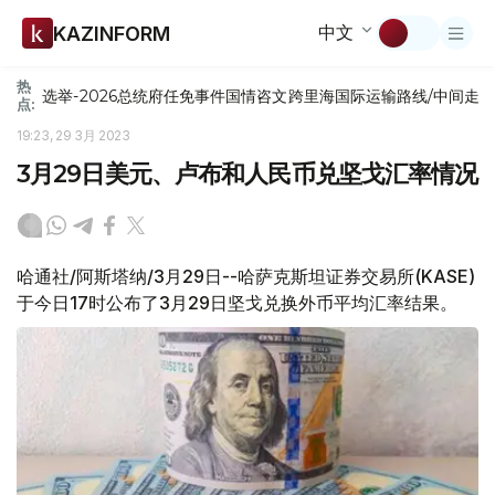
中文
KAZINFORM
热
选举-2026
总统府
任免
事件
国情咨文
跨里海国际运输路线/中间走
点:
19:23, 29 3月 2023
3月29日美元、卢布和人民币兑坚戈汇率情况
哈通社/阿斯塔纳/3月29日--哈萨克斯坦证券交易所(KASE)
于今日17时公布了3月29日坚戈兑换外币平均汇率结果。