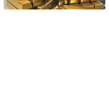
Фото: Pixabay
据哈萨克斯坦国家银行公布的数据，目前1克黄金价格为
61889.33坚戈。
相比一周前的61925.12坚戈，每克下跌35.79坚戈。
世界黄金协会数据显示，2026年上半年国际黄金市场波动
明显。今年1月，国际金价曾12次刷新历史纪录，最高升至
每金衡盎司5405美元；但到6月，金价一度回落至每金衡盎
司4002美元。
世界黄金协会表示，下半年黄金价格走势将主要受到地缘政
治局势、利率变化以及投资者市场情绪等因素影响。
在当前市场环境保持不变的情况下，预计到今年年底，国际