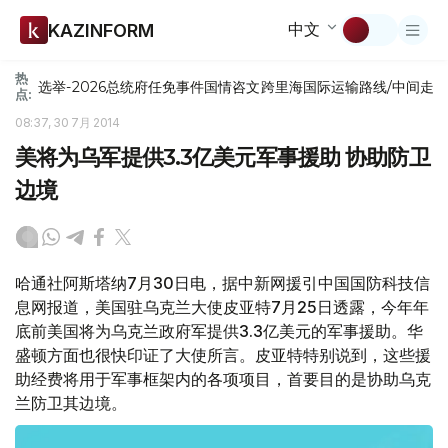
中文
KAZINFORM
热
选举-2026
总统府
任免
事件
国情咨文
跨里海国际运输路线/中间走
点:
08:37, 30 7月 2014
美将为乌军提供3.3亿美元军事援助 协助防卫
边境
哈通社阿斯塔纳7月30日电，据中新网援引中国国防科技信
息网报道，美国驻乌克兰大使皮亚特7月25日透露，今年年
底前美国将为乌克兰政府军提供3.3亿美元的军事援助。华
盛顿方面也很快印证了大使所言。皮亚特特别说到，这些援
助经费将用于军事框架内的各项项目，首要目的是协助乌克
兰防卫其边境。