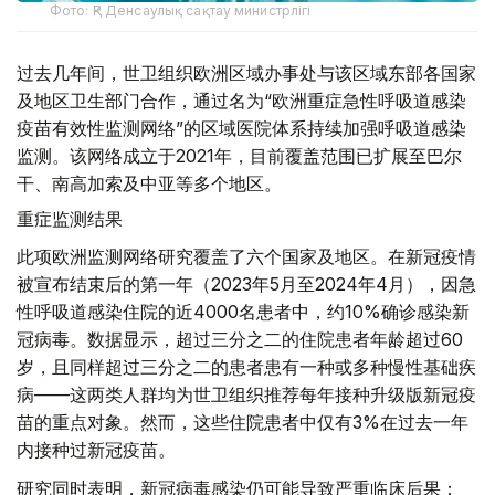
Фото: ҚР Денсаулық сақтау министрлігі
过去几年间，世卫组织欧洲区域办事处与该区域东部各国家
及地区卫生部门合作，通过名为“欧洲重症急性呼吸道感染
疫苗有效性监测网络”的区域医院体系持续加强呼吸道感染
监测。该网络成立于2021年，目前覆盖范围已扩展至巴尔
干、南高加索及中亚等多个地区。
重症监测结果
此项欧洲监测网络研究覆盖了六个国家及地区。在新冠疫情
被宣布结束后的第一年（2023年5月至2024年4月），因急
性呼吸道感染住院的近4000名患者中，约10%确诊感染新
冠病毒。数据显示，超过三分之二的住院患者年龄超过60
岁，且同样超过三分之二的患者患有一种或多种慢性基础疾
病——这两类人群均为世卫组织推荐每年接种升级版新冠疫
苗的重点对象。然而，这些住院患者中仅有3%在过去一年
内接种过新冠疫苗。
研究同时表明，新冠病毒感染仍可能导致严重临床后果：