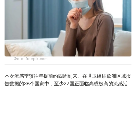
Фото: freepik.com
本次流感季较往年提前约四周到来。在世卫组织欧洲区域报
告数据的38个国家中，至少27国正面临高或极高的流感活
跃水平。
在爱尔兰、吉尔吉斯斯坦、黑山、塞尔维亚、斯洛文尼亚及
英国六国，接受流感样症状检测的患者中超过半数确诊感染
流感病毒。
世卫组织欧洲区域主任克鲁格指出，新型流感毒株——
AH3N2亚型流感病毒——正成为当前感染的主要致病原，