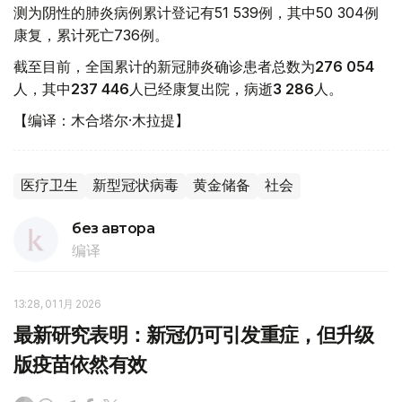
测为阴性的肺炎病例累计登记有51 539例，其中50 304例
康复，累计死亡736例。
截至目前，全国累计的新冠肺炎确诊患者总数为
276 054
人，其中
237 446
人已经康复出院，病逝
3 286
人。
【编译：木合塔尔·木拉提】
医疗卫生
新型冠状病毒
黄金储备
社会
без автора
编译
13:28, 01 1月 2026
最新研究表明：新冠仍可引发重症，但升级
版疫苗依然有效