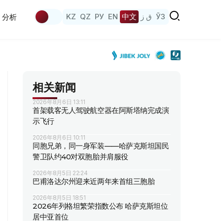
KZ
QZ
РУ
EN
中文
ق ز
ЎЗ
分析
相关新闻
2026年8月6日 13:11
首架载客无人驾驶航空器在阿斯塔纳完成演
示飞行
2026年8月6日 10:11
同胞兄弟，同一身军装——哈萨克斯坦国民
警卫队约40对双胞胎并肩服役
2026年8月5日 22:24
巴甫洛达尔州迎来近两年来首组三胞胎
2026年8月5日 18:51
2026年列格坦繁荣指数公布 哈萨克斯坦位
居中亚首位