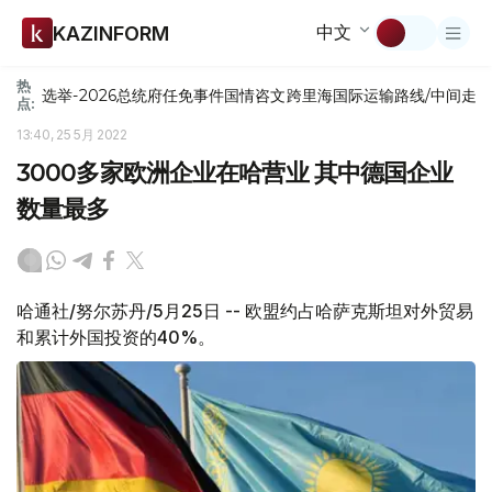
中文
KAZINFORM
热
选举-2026
总统府
任免
事件
国情咨文
跨里海国际运输路线/中间走
点:
13:40, 25 5月 2022
3000多家欧洲企业在哈营业 其中德国企业
数量最多
哈通社/努尔苏丹/5月25日 -- 欧盟约占哈萨克斯坦对外贸易
和累计外国投资的40%。