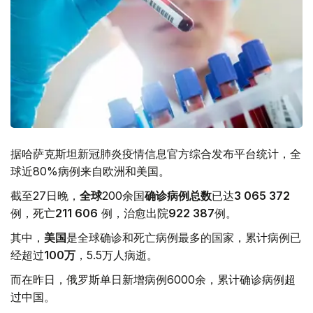
据哈萨克斯坦新冠肺炎疫情信息官方综合发布平台统计，全
球近80%病例来自欧洲和美国。
截至27日晚，
全球
200余国
确诊病例总数
已达
3 065 372
例，死亡
211 606
例，治愈出院
922 387
例。
其中，
美国
是全球确诊和死亡病例最多的国家，累计病例已
经超过
100万
，5.5万人病逝。
而在昨日，俄罗斯单日新增病例6000余，累计确诊病例超
过中国。