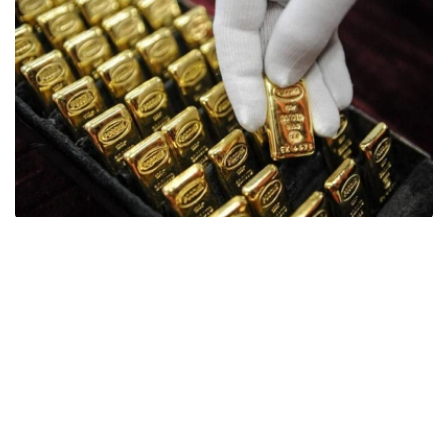
Фото: ӨзА
季度报告显示，哈萨克斯坦国家银行黄金储备增加了15吨。
波兰是2026年第二季度最大的黄金买家。该国在2026年第
二季度增加了51吨黄金储备。
中国购买了33吨黄金，乌兹别克斯坦购买了16吨，哈萨克
斯坦购买了15吨。约旦和捷克共和国的中央银行也分别增加
了6吨黄金储备。