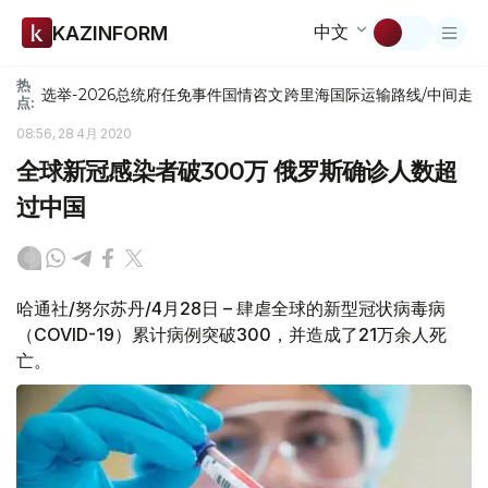
中文
KAZINFORM
热
选举-2026
总统府
任免
事件
国情咨文
跨里海国际运输路线/中间走
点:
08:56, 28 4月 2020
全球新冠感染者破300万 俄罗斯确诊人数超
过中国
哈通社/努尔苏丹/4月28日 – 肆虐全球的新型冠状病毒病
（COVID-19）累计病例突破300，并造成了21万余人死
亡。