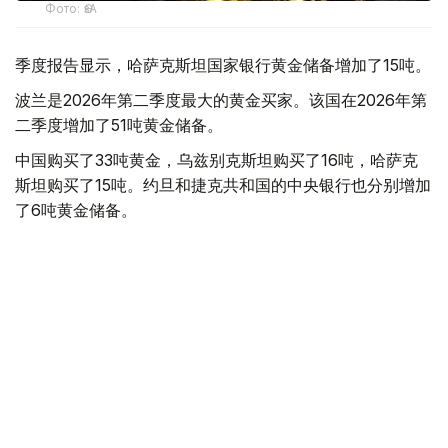
Фото: ӨзА
季度报告显示，哈萨克斯坦国家银行黄金储备增加了15吨。
波兰是2026年第二季度最大的黄金买家。该国在2026年第
二季度增加了51吨黄金储备。
中国购买了33吨黄金，乌兹别克斯坦购买了16吨，哈萨克
斯坦购买了15吨。约旦和捷克共和国的中央银行也分别增加
了6吨黄金储备。
全球各国央行在第二季度共购买了约289吨黄金，比2025年
同期增长了62%。去年同期，黄金购买量约为178吨。
世界黄金协会称，黄金需求的增长受到地缘政治不确定性、
本季度贵金属价格下跌，以及各国寻求国际储备多元化等因
素的影响。
根据该协会进行的一项调查，89%的央行行长预计未来一
年全球黄金储备量将会增加。45%的受访者表示，他们的
国家计划增加黄金储备。