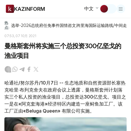
中文
KAZINFORM
热
选举-2026
总统府
任免
事件
国情咨文
跨里海国际运输路线/中间走
点:
07:53, 07 10月 2021
曼格斯套州将实施三个总投资300亿坚戈的
渔业项目
哈通社/努尔苏丹/10月7日 -- 生态地质和自然资源部长塞热
克哈里·布列克舍夫在政府会议上透露，曼格斯套州计划落
实三个私人投资的渔业项目，总投资达300亿坚戈。项目之
一是在«阿克套海港»经济特区内建造一座鲟鱼加工厂。该
工厂正由«Beluga Queen» 有限公司实施。