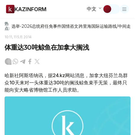
中文
KAZINFORM
热
选举-2026
总统府
任免
事件
国情咨文
跨里海国际运输路线/中间走
点:
10:11, 11 5月 2014
体重达30吨鲸鱼在加拿大搁浅
哈新社阿斯塔纳讯，据24.kz网站消息，加拿大纽芬兰岛群
众10天来对一头体重达30吨的搁浅鲸鱼束手无策，最终只
能向安大略省博物馆工作人员求助。