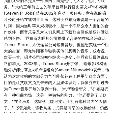
我们兴奋的不是某一件东西，而是他们的人才，他们的服
务。" 大约三年前去世的苹果首席执行官史蒂文•P•乔布斯
(Steven P. Jobs)曾在2002年启动一项任务，意在说服唱
片公司开始在线销售音乐。这对于乔布斯来说是一个合适的
时间，因为当时苹果规模较小，是一个不那么令人害怕的合
作伙伴，而音乐界又对人们从网上下载歌曲侵犯版权的做法
感到不快。 乔布斯为唱片公司提供了合法的在线音乐商店
iTunes Store，方便这些公司销售音乐。但他想实现一个巨
大的改变，即允许顾客单独购买他们想听的音乐，或者说一
次买一首。唱片公司起初拒绝这一改变，但乔布斯最终说服
它们加入。2003年，iTunes Store开了张。 瑞银(UBS)金
融分析师史蒂文•米卢诺维奇(Steven Milunovich)表示，他
认为这次收购的大部分力气可能都花在了聘用艾欧文方面，
目的是让艾欧文负责未来的大型媒体谈判，就像乔布斯过去
为iTunes音乐开展的谈判一样。 米卢诺维奇说，"乔布斯拥
有一种扭曲力场，这是一种独特的能力。"他还提到了艾欧
文，"在音乐界，这家伙可能最接近于拥有这种能力的人物
了。" 尽管如此，该收购案，尤其是高昂的收购价格，仍然