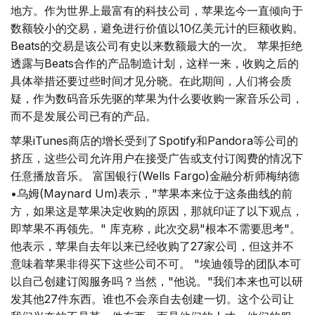
地方。作为世界上最富有的科技公司，苹果迄今一直倾向于
数额较小的交易，避免进行价值以10亿美元计的巨额收购。
Beats的交易是该公司有史以来数额最大的一次。 苹果拒绝
透露与Beats合作的产品制造计划，这样一来，收购之后的
具体举措还要过些时间才见分晓。在此期间，人们将会质
疑，作为数码音乐先驱的苹果为什么要收购一家音乐公司，
而不是发展公司已有的产品。
苹果iTunes商店的增长受到了Spotify和Pandora等公司的
挤压，这些公司允许用户在接受广告或支付订阅费的情况下
任意播放音乐。 富国银行(Wells Fargo)金融分析师梅纳德
•乌姆(Maynard Um)表示，"苹果本来位于这条曲线的前
方，如果这是苹果决定收购的原因，那就印证了以下观点，
即苹果不再领先。" 库克称，此次交易"根本不需要思考"。
他表示，苹果自去年以来已经收购了27家公司，但这并不
意味着苹果非得买下这些公司不可。 "埃迪领导的团队本可
以自己创建订阅服务吗？当然，"他说。"我们本来也可以研
发其他27件东西。谁也不会亲自去创建一切。这个公司让