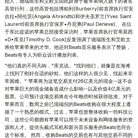
始人，德瑞医生和艾欧文由此跻身于被苹果纳入旗下的著名
高管行列，这些高管包括博柏利(Burberry)前首席执行官安
吉拉•阿伦茨(Angela Ahrendts)和伊夫圣罗兰(Yves Saint
Laurent)前首席执行官保罗•丹尼弗(Paul Deneve)。 在位
于库比提诺的苹果总部接受采访时，苹果首席执行官蒂莫西
•D•库克(Timothy D. Cook)反复强调了德瑞医生和艾欧文
将给苹果带来的才华。他还对Beats音乐服务表示了赞扬，
Beats有专人为听众设计播放列表。
"他们真的不同凡响，"库克说。"找到他们，就像是在海滩
上找到了刚好合适的砂粒。他们这样的人很少见，找起来非
常困难。" 苹果将为这笔交易支付26亿美元的现金--这不会
对苹果巨大的现金储备造成什么影响--以及价值4亿美元的
股票。公司预计这项交易将在今年晚些时候获得批准。对于
苹果而言，数周之前已现端倪的Beats收购在很大程度上遵
循了一个熟悉的模式。过去，苹果也曾整体收购一些科技公
司，这些公司都拥有苹果可以用于未来设备和网络服务的资
源和人才。提供头戴式耳机和新兴音乐服务的Beats也符合
这个标准。 然而，收购Beats的交易也有与其他交易不同的