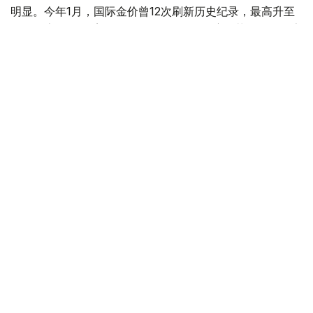
明显。今年1月，国际金价曾12次刷新历史纪录，最高升至
每金衡盎司5405美元；但到6月，金价一度回落至每金衡盎
司4002美元。
世界黄金协会表示，下半年黄金价格走势将主要受到地缘政
治局势、利率变化以及投资者市场情绪等因素影响。
在当前市场环境保持不变的情况下，预计到今年年底，国际
金价将围绕每金衡盎司4100美元上下约5%的区间波动。
黄金储备
经济
木合塔尔 木拉提
编译
11:51, 03 7月 2026
全球央行加快增持黄金步伐 哈萨克斯坦跻身