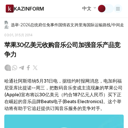
中文
KAZINFORM
热
选举-2026
总统府
任免
事件
国情咨文
跨里海国际运输路线/中间走
点:
03:01, 31 5月 2014
苹果30亿美元收购音乐公司加强音乐产品竞
争力
哈通社阿斯塔纳5月31日电，据纽约时报网消息，电加利福
尼亚库比提诺--周三，把数码音乐变成主流现象的苹果公司
(Apple)宣布将以30亿美元（约合187亿元人民币）买下正
在崛起的音乐品牌Beats电子(Beats Electronics)。这个举
动将有助于它追赶提供订阅音乐服务的竞争对手。