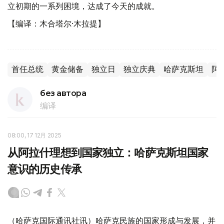
立初期的一系列困境，达成了今天的成就。
【编译：木合塔尔·木拉提】
首任总统
黄金储备
独立日
独立庆典
哈萨克斯坦
阿
без автора
编译
08:00, 17 12月 2025
从阿拉什理想到国家独立：哈萨克斯坦国家
意识的历史传承
（哈萨克国际通讯社讯）哈萨克民族的国家形成与发展，并