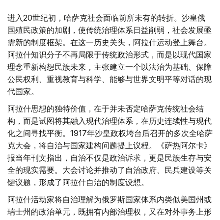
进入20世纪初，哈萨克社会面临前所未有的转折。沙皇俄
国殖民政策的加剧，使传统治理体系日益削弱，社会发展亟
需新的制度框架。在这一历史关头，阿拉什运动登上舞台。
阿拉什知识分子不再局限于传统政治形式，而是以现代国家
理念重新构想民族未来，主张建立一个以法治为基础、保障
公民权利、重视教育与科学、能够与世界文明平等对话的现
代国家。
阿拉什思想的独特价值，在于并未否定哈萨克传统社会结
构，而是试图将其融入现代治理体系，在历史连续性与现代
化之间寻找平衡。1917年沙皇政权垮台后召开的多次全哈萨
克大会，将自治与国家建构问题提上议程。《萨热阿尔卡》
报当年刊文指出，自治不仅是政治诉求，更是民族生存与安
全的现实需要。大会讨论并推动了自治政府、民兵建设等关
键议题，形成了阿拉什自治的制度设想。
阿拉什活动家将自治理解为俄罗斯国家体系内类似美国州或
瑞士州的政治单元，既拥有内部治理权，又在对外事务上形