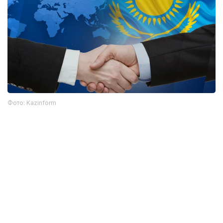
Фото: Kazinform
在国际舞台上，哈萨克斯坦坚持多元平衡外交政策，积极参
与全球事务。国家先后担任欧洲安全与合作组织主席国、联
合国安理会非常任理事国，并逐步发展成为地区和国际对话
的重要平台。自愿放弃核武器的决定，显著提升了国家的国
际信誉，使其成为全球安全体系中值得信赖的伙伴。
如今，独立已不仅是一项政治成果，更成为社会普遍认同的
精神价值。它象征着民族自主决定未来的历史机遇，是将国
家发展与民族利益相统一、推动语言文化全面复兴的根本前