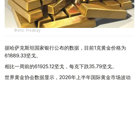
Фото: Pixabay
据哈萨克斯坦国家银行公布的数据，目前1克黄金价格为
61889.33坚戈。
相比一周前的61925.12坚戈，每克下跌35.79坚戈。
世界黄金协会数据显示，2026年上半年国际黄金市场波动
明显。今年1月，国际金价曾12次刷新历史纪录，最高升至
每金衡盎司5405美元；但到6月，金价一度回落至每金衡盎
司4002美元。
世界黄金协会表示，下半年黄金价格走势将主要受到地缘政
治局势、利率变化以及投资者市场情绪等因素影响。
在当前市场环境保持不变的情况下，预计到今年年底，国际
金价将围绕每金衡盎司4100美元上下约5%的区间波动。