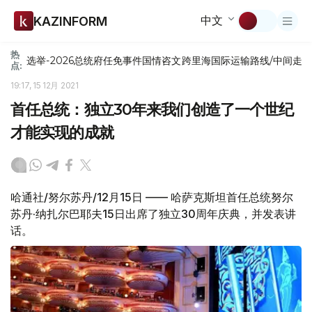
中文
KAZINFORM
热
选举-2026
总统府
任免
事件
国情咨文
跨里海国际运输路线/中间走
点:
19:17, 15 12月 2021
首任总统：独立30年来我们创造了一个世纪
才能实现的成就
哈通社/努尔苏丹/12月15日 —— 哈萨克斯坦首任总统努尔
苏丹·纳扎尔巴耶夫15日出席了独立30周年庆典，并发表讲
话。